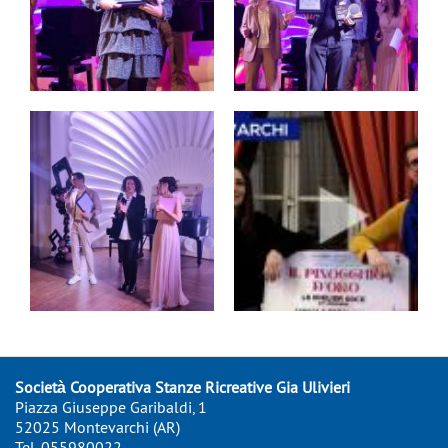
Società Cooperativa Stanze Ricreative Gia Ulivieri
Piazza Giuseppe Garibaldi, 1
52025 Montevarchi (AR)
Tel.
055980022