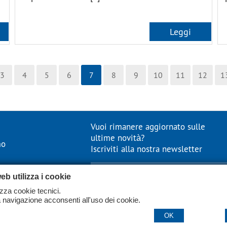
Leggi
3
4
5
6
7
8
9
10
11
12
1
Vuoi rimanere aggiornato sulle
ultime novità?
mo
Iscriviti alla nostra newsletter
eb utilizza i cookie
izza cookie tecnici.
navigazione acconsenti all'uso dei cookie.
Consenso al trattamento dei dati personali *
OK