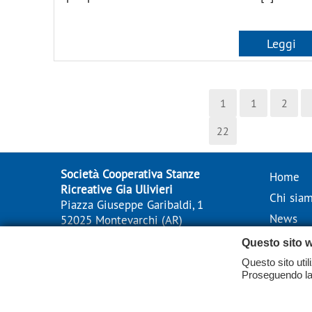
Leggi
1
1
2
22
Società Cooperativa Stanze
Home
Ricreative Gia Ulivieri
Chi sia
Piazza Giuseppe Garibaldi, 1
News
52025 Montevarchi (AR)
Tel.
055980022
Eventi
Questo sito w
P.I. 01712480514
Gallerie
Questo sito util
C.F. 81000470518
Proseguendo la 
Email:
info@stanzeulivieri.it
Contatti