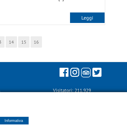
Leggi
3
14
15
16
Visitatori: 211.929
Informativa